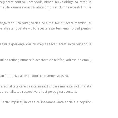
aceți acest cont pe Facebook , nimeni nu va obliga sa intrați în
formațiile dumneavoastră atâta timp cât dumneavoastră nu le
lângă faptul ca puteți vedea ce a mai făcut fiecare membru al
le afișate (postate – căci acesta este termenul folosit pentru
agini, experiențe dar nu vreți sa faceți acest lucru punând la
apul sa rețineți numerele acestora de telefon, adrese de email,
al sau împotriva altor jucători ca dumneavoastră.
sonalitate care va interesează și care mai este încă în viata
u personalitatea respectiva direct pe pagina acesteia.
i activ implicați în ceea ce înseamna viata sociala a copiilor