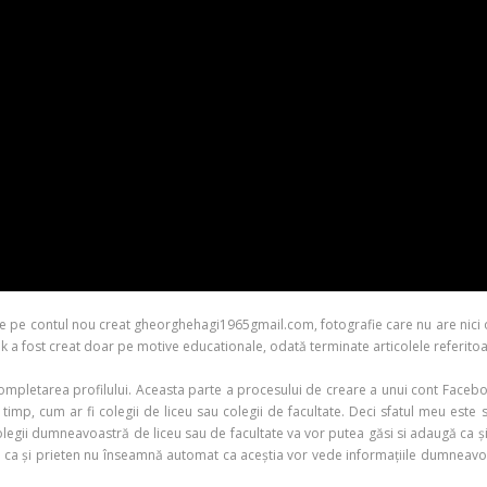
e pe contul nou creat gheorghehagi1965gmail.com, fotografie care nu are nici o
fost creat doar pe motive educationale, odată terminate articolele referitoare 
mpletarea profilului. Aceasta parte a procesului de creare a unui cont Faceb
p, cum ar fi colegii de liceu sau colegii de facultate. Deci sfatul meu este s
el, colegii dumneavoastră de liceu sau de facultate va vor putea găsi si adaugă 
ga ca și prieten nu înseamnă automat ca aceștia vor vede informațiile dumneav