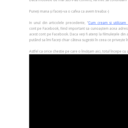
Puneți mana și faceți-va o cafea ca avem treaba:-)
In unul din articolele precedente, “
Cum cream si utilizam
cont pe Facebook, fiind important sa cunoaștem acea adresa și
acest cont pe Facebook. Daca veți fi atenți la filmulețele din 
putând sa îmi faceți chiar câteva sugestii în ceea ce privește 
Astfel ca orice chestie pe care o învățam aici, totul începe cu