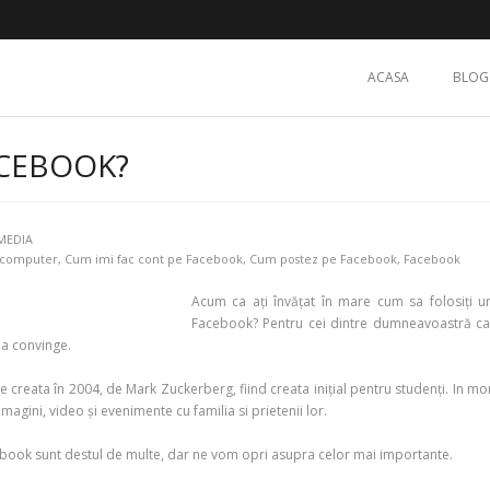
ACASA
BLOG
ACEBOOK?
MEDIA
 computer
,
Cum imi fac cont pe Facebook
,
Cum postez pe Facebook
,
Facebook
Acum ca ați învățat în mare cum sa folosiți 
Facebook? Pentru cei dintre dumneavoastră car
ea convinge.
creata în 2004, de Mark Zuckerberg, fiind creata inițial pentru studenți. In mome
imagini, video și evenimente cu familia si prietenii lor.
cebook sunt destul de multe, dar ne vom opri asupra celor mai importante.