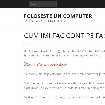
Skip
to
content
FOLOSESTE UN COMPUTER
UN BLOG PENTRU INCEPATORI
CUM IMI FAC CONT PE F
By
Alexandru Simion
September 4, 2015
SOCIAL 
computer
,
cum caut prieteni pe Facebook
,
cum folosesc un
Facebook, am sa prezint mai jos câteva motive care v-ar put
Mai întâi va voi spune ca Facebook este o rețea de socializare 
fiind un loc în care peste 1 miliard de utilizatori împărtășesc 
Motivele pentru care v-ați putea dori sa aveți un cont pe Fa