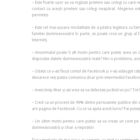
– Este foarte ușor sa va regăsiți prieteni sau colegi cu care n
contact cu acești prieteni sau colegi neapărat. Alegerea e
permiteți.
– Este cel mai ușoara modalitate de a păstra legătura cu fam
familiei dumneavoastră în parte, se poate crea un grup al fam
Internet).
– Anonimatul poate fi alt motiv pentru care puteți avea un co
dispoziție datele dumneavoastră reale? Nici o problema, aces
– Odată ce v-ați făcut contul de Facebook și v-ați adăugat câț
deoarece veți putea comunica doar prin intermediul Facebo
– Aveți timp liber și ați vrea sa va delectați jucând un joc? T
– Cred ca un procent de 99% dintre persoanele publice din zi
are pagina de Facebook. Cu ce va ajuta acest lucru? Pai puteți 
– Un ultim motiv pentru care puteți sa va creați un cont pe F
dumneavoastră și chiar a nepoților.
Daca motivele de mai sus v-au convins, va invit sa continuam 