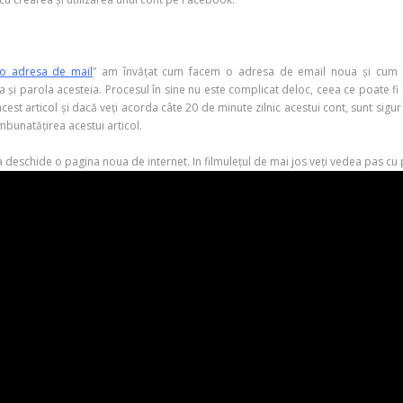
 o adresa de mail
” am învățat cum facem o adresa de email noua și cum sa
 parola acesteia. Procesul în sine nu este complicat deloc, ceea ce poate fi u
acest articol și dacă veți acorda câte 20 de minute zilnic acestui cont, sunt sigur
îmbunatățirea acestui articol.
 a deschide o pagina noua de internet. In filmulețul de mai jos veți vedea pas cu 