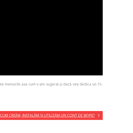
ate meniurile asa cum v-am sugerat și dacă veți dedica un 15-
CUM CREĂM, INSTALĂM ȘI UTILIZĂM UN CONT DE SKYPE?