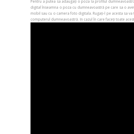
Pentru a putea sa adaugați o poza la profilul dumneavoastră
digital înseamna o poza cu dumneavoastră pe care sa o aveți 
mobil sau cu o camera foto digitala. Rugați-l pe acesta sa va t
computerul dumneavoastră. In cazul în care faceți toate aces