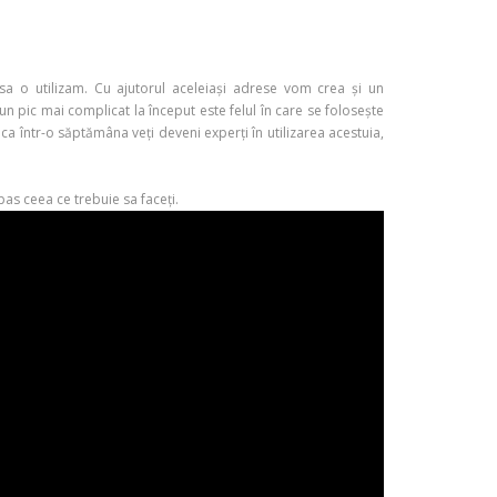
 o utilizam. Cu ajutorul aceleiași adrese vom crea și un
n pic mai complicat la început este felul în care se folosește
 ca într-o săptămâna veți deveni experți în utilizarea acestuia,
pas ceea ce trebuie sa faceți.