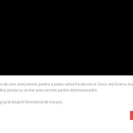
a de care aveți nevoie pentru a putea utiliza Facebook-ul. Dacă veți încerca to
tămâna acesta nu va mai avea secrete pentru dumneavoastră.
g sa le lăsați în formularul de mai jos.