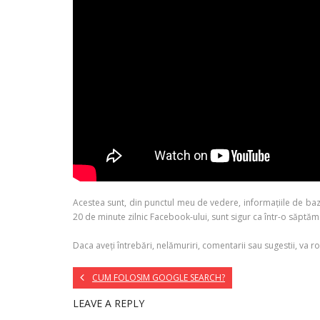
Acestea sunt, din punctul meu de vedere, informațiile de baz
20 de minute zilnic Facebook-ului, sunt sigur ca într-o săp
Daca aveți întrebări, nelămuriri, comentarii sau sugestii, va ro
CUM FOLOSIM GOOGLE SEARCH?
LEAVE A REPLY