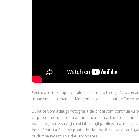
Pentru acest exemplu voi alege sa trimit o fotografie oarecar
urbanismului romanesc. Menționez ca acest cont pe Facebook a 
Dupa ce vom adaugă fotografia de profil vom continua cu co
cu persoane cu care nu am mai avut contact de foarte mult tim
educație și sa le salvați ca și informații publice. In acest f
de ei. Pentru a fi cât se poate de clar, dacă cineva va adău
ce dumneavoastră va dați aprobarea.