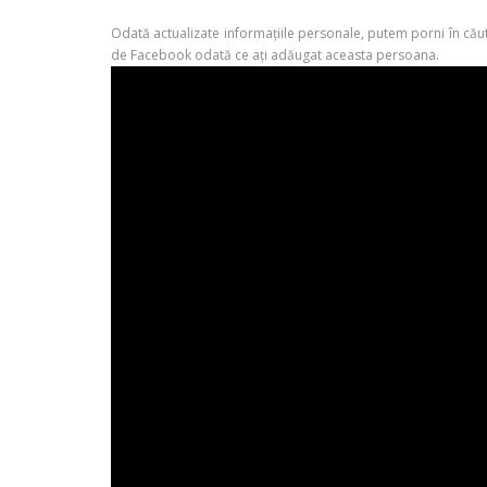
Odată actualizate informațiile personale, putem porni în căut
de Facebook odată ce ați adăugat aceasta persoana.