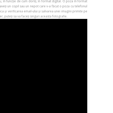
n funcție de cum doriți, în format digital. O poza în format
veți un copil sau un nepot care v-a făcut o poza cu telefonul
ca și verificarea email-ului și salvarea unei imagini primite pe
 puteți sa va faceți singuri aceasta fotografie.