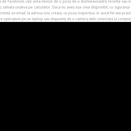
 de Facebook, veți avea nevoie de o poza de-a dumneavoastră recenta sau nu, î
salvata undeva pe calculator. Daca nu aveți asa ceva disponibil, cu siguranța a
rimită un email, la adresa nou creata, cu poza respectiva. In acest fel veți practi
te operațiuni pe un laptop sau dispuneți de o camera web conectata la computer,