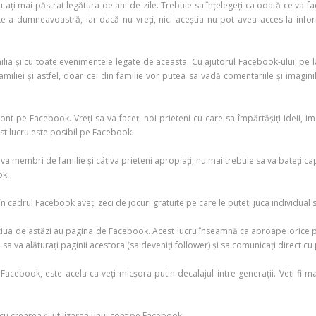
u ați mai păstrat legătura de ani de zile. Trebuie sa înțelegeți ca odată ce va f
ste a dumneavoastră, iar dacă nu vreți, nici aceștia nu pot avea acces la in
ilia și cu toate evenimentele legate de aceasta. Cu ajutorul Facebook-ului, pe 
iliei și astfel, doar cei din familie vor putea sa vadă comentariile și imagini
nt pe Facebook. Vreți sa va faceți noi prieteni cu care sa împărtășiți ideii, im
t lucru este posibil pe Facebook.
iva membri de familie și câțiva prieteni apropiați, nu mai trebuie sa va bateți c
ok.
ot în cadrul Facebook aveți zeci de jocuri gratuite pe care le puteți juca individu
ua de astăzi au pagina de Facebook. Acest lucru înseamnă ca aproape orice per
sa va alăturați paginii acestora (sa deveniți follower) și sa comunicați direct c
acebook, este acela ca veți micșora putin decalajul intre generații. Veți fi ma
cu crearea și utilizarea unui cont pe Facebook.