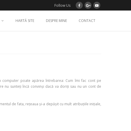
Follow Us
HARTĂ SITE
DESPRE MINE
CONTACT
un computer poate apărea întrebarea: Cum îmi fac cont pe
e nu sunteți încă convinși dacă va doriți sau nu un cont de
ntul de fata, rețeaua și-a depășit cu mult atribuțiile inițiale,