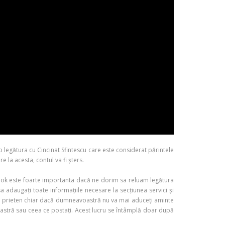
 legătura cu Cincinat Sfintescu care este considerat părintele
la acesta, contul va fi șters.
ook este foarte importanta dacă ne dorim sa reluam legătura
a adaugați toate informațiile necesare la secțiunea servici și
ca și prieten chiar dacă dumneavoastră nu va mai aduceți aminte
oastră sau ceea ce postați. Acest lucru se întâmplă doar după