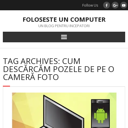
Skip
Follow Us
to
content
FOLOSESTE UN COMPUTER
UN BLOG PENTRU INCEPATORI
TAG ARCHIVES: CUM
DESCĂRCĂM POZELE DE PE O
CAMERĂ FOTO