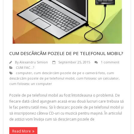
CUM DESCĂRCĂM POZELE DE PE TELEFONUL MOBIL?
By
Alexandru Simion
September 25, 2015
1 comment
CUM FAC...?
computer
,
cum descărcăm pozele de pe o cameră foto
,
cum
descărcăm pozele de pe telefonul mobil
,
cum folosesc un calculator
,
cum folosesc un computer
Pozele de pe telefonul mobil au fost întotdeauna o problemă. De
fiecare dată când ajungeam acasă erau două lucruri care trebuia să
le fac pentru tatăl meu. Să îi descarc pozele de pe telefonul mobil și
să inscripționez câteva CD-uri cu muzică pentru mașină. În articolul
de astăzi vom învăța cum să descărcam pozele de
Read More