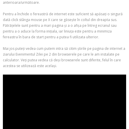
anterioara/următoare.
Pentru a închide o fereastră de internet este suficient să apăsați o singură
dată click stânga mouse pe X care se găsește în coltul din dreapta sus.
Pătrățelele sunt pentru a mari pagina și a o afișa pe întreg ecranul sau
pentru a o aduce la forma inițiala, iar liniuța este pentru a minimiza
fereastra în bara de start pentru a putea fi utilizata ulterior.
Mai jos puteți vedea cum putem intra să citim știrile pe pagina de internet a
ziarului Evenimentul Zilei pe 2 din browserele pe care le am instalate pe
calculator. Veți putea vedea că deși browserele sunt diferite, felul în care
acestea se utilizează este același.