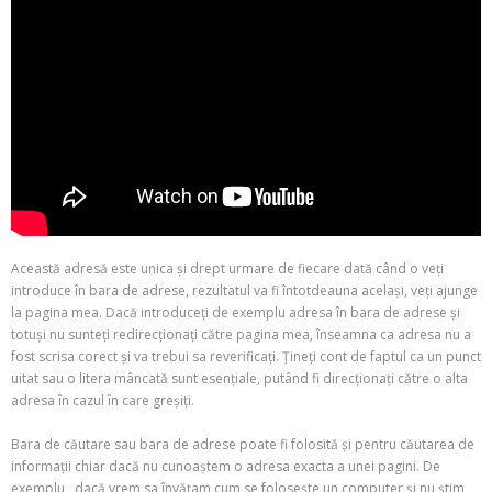
Această adresă este unica și drept urmare de fiecare dată când o veți
introduce în bara de adrese, rezultatul va fi întotdeauna același, veți ajunge
la pagina mea. Dacă introduceți de exemplu adresa în bara de adrese și
totuși nu sunteți redirecționați către pagina mea, înseamna ca adresa nu a
fost scrisa corect și va trebui sa reverificați. Țineți cont de faptul ca un punct
uitat sau o litera mâncată sunt esențiale, putând fi direcționați către o alta
adresa în cazul în care greșiți.
Bara de căutare sau bara de adrese poate fi folosită și pentru căutarea de
informații chiar dacă nu cunoaștem o adresa exacta a unei pagini. De
exemplu , dacă vrem sa învățam cum se folosește un computer și nu știm