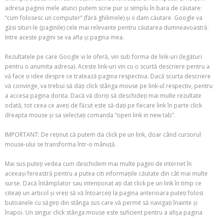
adresa paginii mele atunci putem scrie pur și simplu în bara de căutare:
“cum folosesc un computer” (fără ghilimele) și ii dam căutare. Google va
găsi situri-le (paginile) cele mai relevante pentru căutarea dumneavoastră.
Intre aceste pagini se va afla și pagina mea.
Rezultatele pe care Google vi le oferă, vin sub forma de link-uri (legături
pentru o anumita adresa). Aceste link-uri vin cu o scurtă descriere pentru a
vă face o idee despre ce tratează pagina respectiva. Dacă scurta descriere
vă convinge, va trebui să dați click stânga mouse pe link-ul respectiv, pentru
a accesa pagina dorita. Dacă vă doriți să deschideți mai multe rezultate
odată, tot ceea ce aveți de făcut este să dați pe fiecare link în parte click
dreapta mouse și sa selectați comanda “open link in new tab”.
IMPORTANT: De reținut că putem da click pe un link, doar când cursorul
mouse-ului se transforma într-o mânuță.
Mai sus puteți vedea cum deschidem mai multe pagini de internet în
aceeași fereastră pentru a putea citi informațiile căutate din cât mai multe
surse. Dacă întâmplator sau intenționat ați dat click pe un link în timp ce
citeați un articol și vreți să vă întoarceți la pagina anterioara puteți folosi
butoanele cu săgeți din stânga sus care vă permit să navigați înainte și
înapoi. Un singur click stânga mouse este suficient pentru a afișa pagina