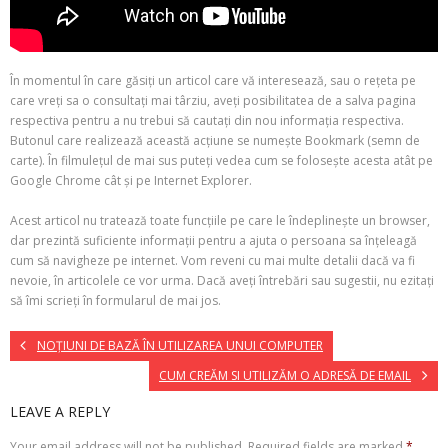
În momentul în care găsiți un articol care vă interesează, sau o rețeta pe
care vreți sa o consultați mai târziu, aveți posibilitatea de a salva pagina
respectiva pentru a nu trebui să cautați din nou informația respectiva.
Butonul care realizează această acțiune se numește Bookmark (semn de
carte). În filmulețul de mai sus puteți vedea cum se folosește acesta atât pe
Google Chrome cât și pe Internet Explorer.
Acest articol nu tratează toate funcțiile pe care le îndeplinește un browser,
dar prezintă suficiente informații pentru a ajuta o persoana sa înțeleagă
cum să navigheze pe internet. Vom reveni cu mai multe detalii dacă va fi
nevoie, în articolele ce vor urma. Dacă aveți întrebări sau sugestii, nu ezitați
să îmi scrieți în formularul de mai jos.
NOȚIUNI DE BAZĂ ÎN UTILIZAREA UNUI COMPUTER
CUM CREĂM SI UTILIZĂM O ADRESĂ DE EMAIL
LEAVE A REPLY
Your email address will not be published.
Required fields are marked
*