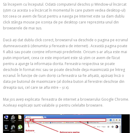
Să începem cu începutul. Odată computerul deschis și Window-ul încărcat
(știm ca acesta s-a încărcat în momentul în care putem vedea desktop-ul)
tot ceea ce avem de făcut pentru a naviga pe Internet este sa dam dublu
click stânga mouse pe iconița de pe desktop care reprezinta unul din
browserele de mai sus.
Dacă ați dat dublu click corect, browserul va deschide o pagina pe ecranul
dumneavoastră (denumita și fereastra de internet) . Această pagina poate
fi albă sau poate conține informații predefinite. Oricum s-ar afișa este mai
putin important, ceea ce este important este să știm ce avem de făcut
pentru a ajunge la informația dorita. Fereastra respectiva se poate
deschide în format mic sau se poate deschide deja maximizată pe întreg
ecranul. În funcție de cum doriți ca fereastra sa fie afișată, apăsați încă o
data pe butonul de maximizare (al doilea buton al ferestrei deschise din
dreapta sus, cel care se afla intre – și x).
Mai jos aveți explicata fereastra de internet a browserului Google Chrome.
Aceleași explicații sunt valabile și pentru celelalte browsere.