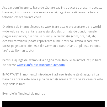
Așadar vom începe cu bara de căutare sau introducere adrese. În aceasta
bara veți introduce adresa exacta a unei pagini sau veți lansa o căutare
folosind câteva cuvinte cheie.
O adresa de internet începe cu www (care este o prescurtare de la world
wide web ce reprezinta rețea vasta globala), urmata de punct, numele
paginii respective, din nou un punct și o terminație (com, org, net, etc).
Această terminație poate reprezenta numele tarii sau limba în care este
scrisă pagina.(ex: “.de” este din Germania (Deutchland), “.pl” este Polonia,
“.ro” este Romania, etc)
Pentru a ajunge de exemplul la pagina mea, trebuie să introduceți în bara
de adrese
www.cumfolosescuncomputer.com
IMPORTANT: În momentul introducerii adresei trebuie să vă asigurați ca
bara de adrese este goala și ca nu scrieți adresa dorita peste ceea ce este
deja scris în bară.
Exemple în filmulețul de mai jos :