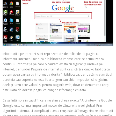
Informațiile pe internet sunt reprezentate de miliarde de pagini cu
informații, Internetul fiind ca o biblioteca imensa care se actualizează
continuu. Informația pe care o cautam exista cu siguranță undeva pe
internet, dar unde? Paginile de internet sunt ca și cărțile dintr-o biblioteca,
putem avea cartea cu informația dorita în biblioteca, dar dacă nu știm titlul
acesteia sau coperta ne este foarte greu sau chiar imposibil să o găsim.
Același lucru este valabil și pentru paginile web, doar ca denumirea cărții
este luata de adresa pagini ce conține informația căutată.
Ce se întâmpla în cazul în care nu știm adresa exacta? Aici intervine Google.
Google este cel mai important motor de căutare la nivel global. Prin
algoritmi matematici complicați acesta reușește să înmagazineze informații
despre majoritatea paginilor existente pe internet, astfel că în momentul în