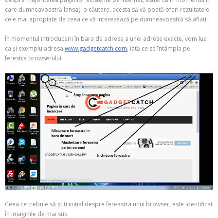
care dumneavoastră lansați o căutare, acesta să vă poată oferi rezultatele
cele mai apropiate de ceea ce vă interesează pe dumneavoastră să aflați.
În momentul introducerii în bara de adrese a unei adrese exacte, vom lua
ca și exemplu adresa
www.gadgetcatch.com
, iată ce se întâmpla pe
ferestra browserului:
Ceea ce trebuie să știți inițial despre fereastra unui browser, este identificat
în imaginile de mai sus.