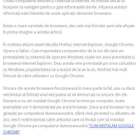
Odată computerul deschis și conectat la internet, nu trebuie decât să
începem să navigăm pentru a găsi informațiile dorite. Afișarea acestor
informații este înlesnita de unele aplicații denumite browsere.
Exista o mare varietate de browsere, dar cele mai folosite sunt cele afișate
în prima imagine a acestui articol.
În ordinea afișării avem Mozilla Firefox, Internet Explorer, Google Chrome,
Opera și Safari. Cum majoritatea computerelor de la noi din țară vin
preinstalate cu sistemul de operare Windows, toate vor avea preinstalat și
browserul Internet Explorer. Deși acesta vine preinstalat pe orice calculator
cu Windows, popularitatea sa a scăzut de la an la an, fiind tot mai mult
înlocuit de către utilizatori cu Google Chrome.
Oricare din aceste browsere funcționează în mare parte la fel, asa ca dacă
veți învăța să folosiți unul veți putea să vă descurcați cu oricare din ele.
Deoarece eu am instalat Google Chrome la mine pe computer, toate
exemplele vor fi demonstrate pe acest browser. Dacă acest browser nu se
găsește pe computerul dumneavoastră, dând click pe textul cu albastru de
aici, veți fi redirecționați către articolul care vă învață cum să instalați
Google Chrome pe computerul dumneavoastră.
“CUM INSTALĂM GOOGLE
CHROME”