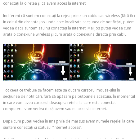
conectați la o rețea și că avem acces la internet.
Indiferent că suntem conectați la rețea printr-un cablu sau wireless (fără fir),
în coltul din dreapta jos, unde este localizata secțiunea de notificări, putem
vedea dacă suntem sau nu conectați la internet. Mai jos puteți vedea cum
arata o conexiune wireless și cum arata o conexiune directa prin cablu.
Tot ceea ce trebuie să facem este sa ducem cursorul mouse-ului în
secțiunea de notificări, fără să apăsam pe butoanele acestuia. În momentul
în care vom avea cursorul deasupra rețelei la care este conectat
computerul vom vedea dacă avem sau nu acces la internet.
După cum puteți vedea în imaginile de mai sus avem numele rețelei la care
suntem conectați și statusul “Internet access”.