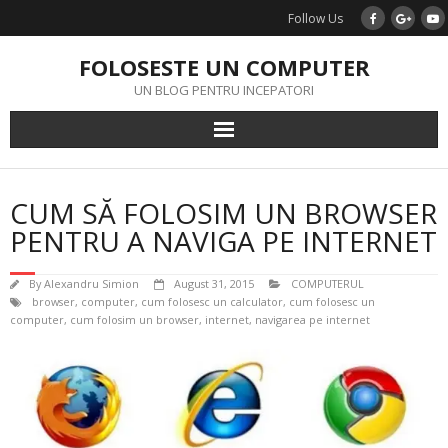
Skip
Follow Us
to
content
FOLOSESTE UN COMPUTER
UN BLOG PENTRU INCEPATORI
CUM SĂ FOLOSIM UN BROWSER
PENTRU A NAVIGA PE INTERNET
By
Alexandru Simion
August 31, 2015
COMPUTERUL
browser
,
computer
,
cum folosesc un calculator
,
cum folosesc un
computer
,
cum folosim un browser
,
internet
,
navigarea pe internet